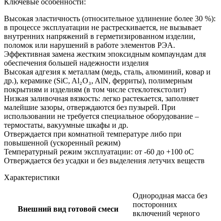
Ключевые особенности:
Высокая эластичность (относительное удлинение более 30 %):
в процессе эксплуатации не растрескивается, не вызывает
внутренних напряжений в герметизированном изделии,
поломок или нарушений в работе элементов РЭА.
Эффективная замена жестким эпоксидным компаундам для
обеспечения большей надежности изделия
Высокая адгезия к металлам (медь, сталь, алюминий, ковар и
др.), керамике (SiC, Al₂O₃, AlN, ферриты), полимерным
покрытиям и изделиям (в том числе стеклотекстолит)
Низкая заливочная вязкость: легко растекается, заполняет
малейшие зазоры, отверждаются без пузырей. При
использовании не требуется специальное оборудование –
термостаты, вакуумные шкафы и др.
Отверждается при комнатной температуре либо при
повышенной (ускоренный режим)
Температурный режим эксплуатации: от -60 до +100 oC
Отверждается без усадки и без выделения летучих веществ
Характеристики
Однородная масса без
посторонних
Внешний вид готовой смеси
включений черного