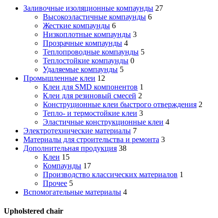
Заливочные изоляционные компаунды
27
Высокоэластичные компаунды
6
Жесткие компаунды
6
Низкоплотные компаунды
3
Прозрачные компаунды
4
Теплопроводные компаунды
5
Теплостойкие компаунды
0
Удаляемые компаунды
5
Промышленные клеи
12
Клеи для SMD компонентов
1
Клеи для резиновый смесей
2
Конструционные клеи быстрого отверждения
2
Тепло- и термостойкие клеи
3
Эластичные конструкционные клеи
4
Электротехнические материалы
7
Материалы для строительства и ремонта
3
Дополнительная продукция
38
Клеи
15
Компаунды
17
Производство классических материалов
1
Прочее
5
Вспомогательные материалы
4
Upholstered chair