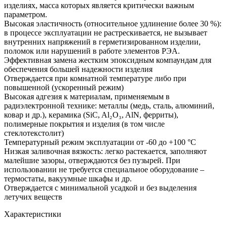
изделиях, масса которых является критически важным
параметром.
Высокая эластичность (относительное удлинение более 30 %):
в процессе эксплуатации не растрескивается, не вызывает
внутренних напряжений в герметизированном изделии,
поломок или нарушений в работе элементов РЭА.
Эффективная замена жестким эпоксидным компаундам для
обеспечения большей надежности изделия
Отверждается при комнатной температуре либо при
повышенной (ускоренный режим)
Высокая адгезия к материалам, применяемым в
радиэлектронной технике: металлы (медь, сталь, алюминий,
ковар и др.), керамика (SiC, Al₂O₃, AlN, ферриты),
полимерные покрытия и изделия (в том числе
стеклотекстолит)
Температурный режим эксплуатации от -60 до +100 °C
Низкая заливочная вязкость: легко растекается, заполняют
малейшие зазоры, отверждаются без пузырей. При
использовании не требуется специальное оборудование –
термостаты, вакуумные шкафы и др.
Отверждается с минимальной усадкой и без выделения
летучих веществ
Характеристики