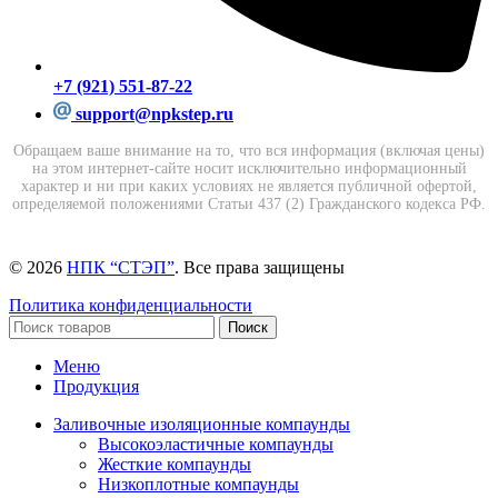
+7 (921) 551-87-22
support@npkstep.ru
Обращаем ваше внимание на то, что вся информация (включая цены)
на этом интернет-сайте носит исключительно информационный
характер и ни при каких условиях не является публичной офертой,
определяемой положениями Статьи 437 (2) Гражданского кодекса РФ.
© 2026
НПК “СТЭП”
. Все права защищены
Политика конфиденциальности
Поиск
Меню
Продукция
Заливочные изоляционные компаунды
Высокоэластичные компаунды
Жесткие компаунды
Низкоплотные компаунды