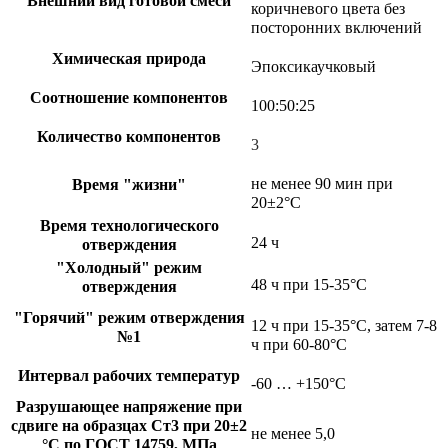
Внешний вид готовой смеси
коричневого цвета без
посторонних включений
Химическая природа
Эпоксикаучковый
Соотношение компонентов
100:50:25
Количество компонентов
3
не менее 90 мин при
Время "жизни"
20±2°C
Время технологического
24 ч
отверждения
"Холодный" режим
48 ч при 15-35°C
отверждения
"Горячий" режим отверждения
12 ч при 15-35°С, затем 7-8
№1
ч при 60-80°С
Интервал рабочих температур
-60 … +150°C
Разрушающее напряжение при
сдвиге на образцах Ст3 при 20±2
не менее 5,0
°C по ГОСТ 14759, МПа